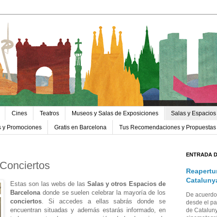
Cines
Teatros
Museos y Salas de Exposiciones
Salas y Espacios
s y Promociones
Gratis en Barcelona
Tus Recomendaciones y Propuestas
ENTRADA 
 Conciertos
Reapertu
Cataluny
Estas son las webs de las
Salas y otros Espacios de
Barcelona
donde se suelen celebrar la mayoría de los
De acuerdo 
conciertos
. Si accedes a ellas sabrás donde se
desde el pa
encuentran situadas y además estarás informado, en
de Cataluny