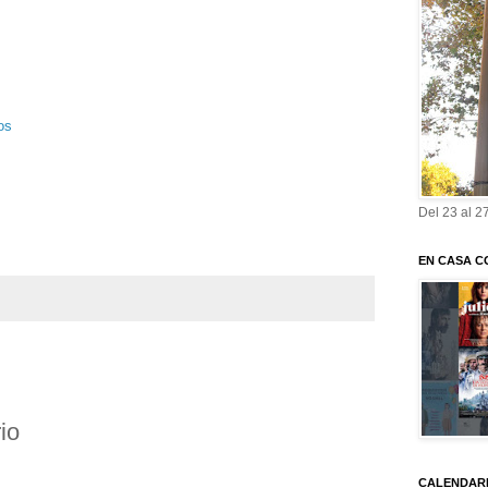
os
Del 23 al 2
EN CASA C
io
CALENDARI