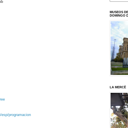
ub
MUSEOS DE
DOMINGO D
LA MERCÈ
ree
p/esp/programacion