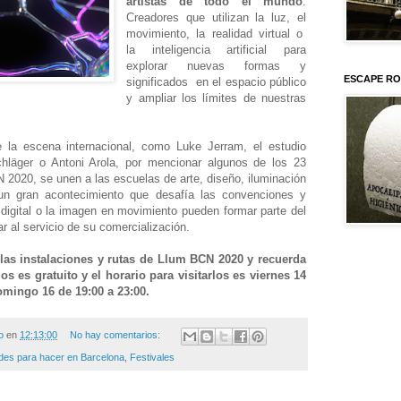
artistas de todo el mundo
.
Creadores que utilizan la luz, el
movimiento, la realidad virtual o
la inteligencia artificial para
explorar nuevas formas y
ESCAPE RO
significados en el espacio público
y ampliar los límites de nuestras
la escena internacional, como Luke Jerram, el estudio
schläger o Antoni Arola, por mencionar algunos de los 23
N 2020, se unen a las escuelas de arte, diseño, iluminación
 un gran acontecimiento que desafía las convenciones y
a digital o la imagen en movimiento pueden formar parte del
ar al servicio de su comercialización.
las instalaciones y rutas de Llum BCN 2020 y recuerda
s es gratuito y el horario para visitarlos es viernes 14
omingo 16 de 19:00 a 23:00.
o
en
12:13:00
No hay comentarios:
ades para hacer en Barcelona
,
Festivales