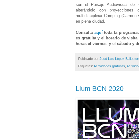
son el
Paisaje Audiovisual
del 
alterándolo con proyecciones
multidisciplinar
Camping
(Carmen 
en plena ciudad.
Consulta
aquí
toda la programac
es gratuita y el horario de visi
horas el viernes y el sábado y d
Publicado por
José Luis López Ballester
Etiquetas:
Actividades gratuitas
,
Activid
Llum BCN 2020