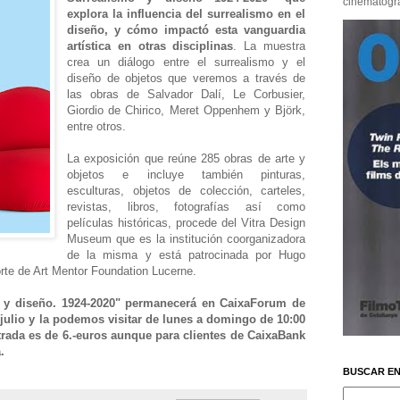
cinematográf
explora la influencia del surrealismo en el
diseño, y cómo impactó esta vanguardia
artística en otras disciplinas
. La muestra
crea un diálogo entre el surrealismo y el
diseño de objetos que veremos a través de
las obras de Salvador Dalí, Le Corbusier,
Giordio de Chirico, Meret Oppenhem y Björk,
entre otros.
La exposición que reúne 285 obras de arte y
objetos e incluye también pinturas,
esculturas, objetos de colección, carteles,
revistas, libros, fotografías así como
películas históricas, procede del Vitra Design
Museum que es la institución coorganizadora
de la misma y está patrocinada por Hugo
rte de Art Mentor Foundation Lucerne.
o y diseño. 1924-2020" permanecerá en CaixaForum de
julio y la podemos visitar de lunes a domingo de 10:00
ntrada es de 6.-euros aunque para clientes de CaixaBank
.
BUSCAR EN