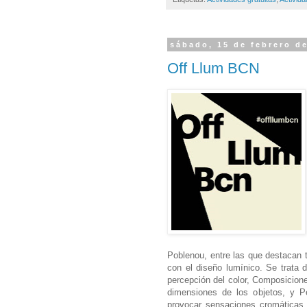
sábado, 15 de febrero d
Off Llum BCN
Poblenou, entre las que destacan
con el diseño lumínico. Se trata
percepción del color,
Composicion
dimensiones de los objetos, y
P
provocar sensaciones cromáticas 