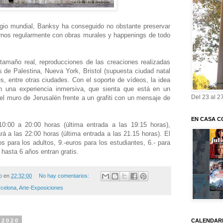
igio mundial, Banksy ha conseguido no obstante preservar
rnos regularmente con obras murales y happenings de todo
tamaño real, reproducciones de las creaciones realizadas
 de Palestina, Nueva York, Bristol (supuesta ciudad natal
, entre otras ciudades. Con el soporte de vídeos, la idea
n una experiencia inmersiva, que sienta que está en un
Del 23 al 2
del muro de Jerusalén frente a un grafiti con un mensaje de
EN CASA C
10:00 a 20:00 horas (última entrada a las 19:15 horas),
rá a las 22:00 horas (última entrada a las 21.15 horas). El
s para los adultos, 9.-euros para los estudiantes, 6.- para
hasta 6 años entran gratis.
o
en
22:32:00
No hay comentarios:
rcelona
,
Arte-Exposiciones
 2020
CALENDARI