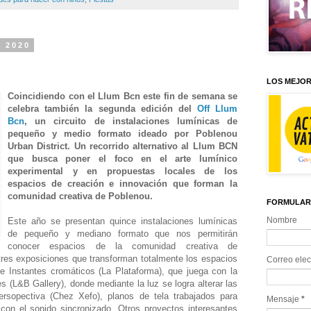
e 2020
LOS MEJOR
Coincidiendo con el Llum Bcn este fin de semana se
celebra también la segunda edición del
Off Llum
Bcn
, un circuito de instalaciones lumínicas de
pequeño y medio formato ideado por Poblenou
Urban District. Un recorrido alternativo al Llum BCN
que busca poner el foco en el arte lumínico
experimental y en propuestas locales de los
espacios de creación e innovación que forman la
comunidad creativa de Poblenou.
FORMULAR
Nombre
Este año se presentan quince instalaciones lumínicas
de pequeño y mediano formato que nos permitirán
conocer espacios de la comunidad creativa de
tres exposiciones que transforman totalmente los espacios
Correo elec
 de
Instantes cromáticos
(La Plataforma), que juega con la
es
(L&B Gallery), donde mediante la luz se logra alterar las
ersopectiva
(Chez Xefo), planos de tela trabajados para
Mensaje
*
con el sonido sincronizado. Otros proyectos interesantes