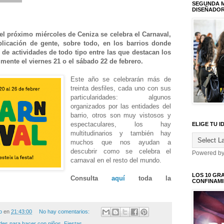
SEGUNDA M
DISEÑADO
el próximo miércoles de Ceniza se celebra el Carnaval,
licación de gente, sobre todo, en los barrios donde
de actividades de todo tipo entre las que destacan los
lmente el viernes 21 o el sábado 22 de febrero.
Este año se celebrarán más de
treinta desfiles, cada uno con sus
particularidades: algunos
organizados por las entidades del
barrio, otros son muy vistosos y
espectaculares, los hay
ELIGE TU I
multitudinarios y también hay
muchos que nos ayudan a
descubrir como se celebra el
Powered b
carnaval en el resto del mundo.
LOS 10 GR
Consulta
aquí
toda la
CONFINAM
o
en
21:43:00
No hay comentarios:
ades para hacer con niños
,
Fiestas