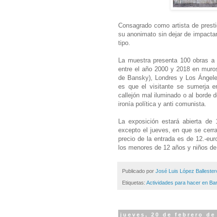
Consagrado como artista de prest
su anonimato sin dejar de impacta
tipo.
La muestra presenta 100 obras a 
entre el año 2000 y 2018 en muros
de Bansky), Londres y Los Ángeles
es que el visitante se sumerja e
callejón mal iluminado o al borde 
ironía política y anti comunista.
La exposición estará abierta de 
excepto el jueves, en que se cerra
precio de la entrada es de 12.-euro
los menores de 12 años y niños de 
Publicado por
José Luis López Ballester
Etiquetas:
Actividades para hacer en Ba
jueves, 20 de febrero de