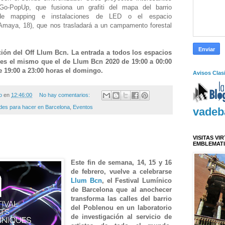
Go-PopUp, que fusiona un
grafiti
del mapa del barrio
 de
mapping
e instalaciones de LED o el espacio
Amaya, 18), que nos trasladará a un campamento forestal
ión del Off Llum Bcn. La entrada a todos los espacios
ta es el mismo que el de Llum Bcn 2020 de 19:00 a 00:00
e 19:00 a 23:00 horas el domingo.
Avisos Clas
o
en
12:46:00
No hay comentarios:
ades para hacer en Barcelona
,
Eventos
vadeb
VISITAS VI
EMBLEMAT
Este fin de semana, 14, 15 y 16
de febrero, vuelve a celebrarse
Llum Bcn
, el Festival Lumínico
de Barcelona que al anochecer
transforma las calles del barrio
del Poblenou en un laboratorio
de investigación al servicio de