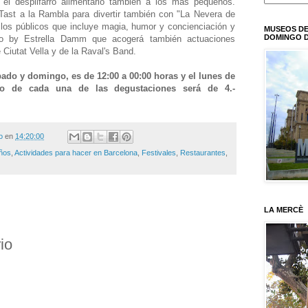
 el despilfarro alimentario también a los más pequeños.
Tast a la Rambla para divertir también con "La Nevera de
 los públicos que incluye magia, humor y concienciación y
MUSEOS DE
DOMINGO D
io by Estrella Damm que acogerá también actuaciones
Ciutat Vella y de la Raval's Band.
bado y domingo, es de 12:00 a 00:00 horas y el lunes de
io de cada una de las degustaciones será de 4.-
o
en
14:20:00
iños
,
Actividades para hacer en Barcelona
,
Festivales
,
Restaurantes
,
LA MERCÈ
io