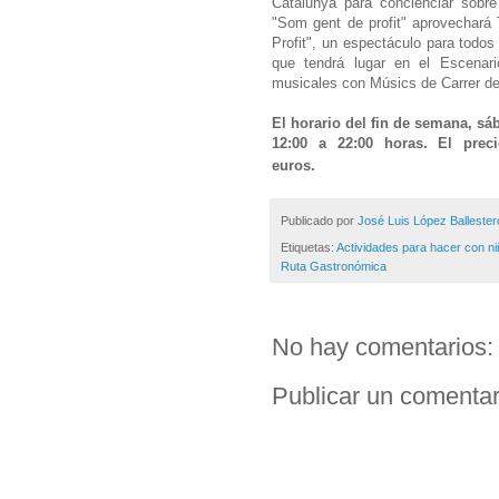
Catalunya para concienciar sobre
"Som gent de profit" aprovechará 
Profit", un espectáculo para todos
que tendrá lugar en el Escenar
musicales con Músics de Carrer de 
El horario del fin de semana, sá
12:00 a 22:00 horas. El prec
2.0a
0
10
– 12.00 a 22.00
euros.
Publicado por
José Luis López Ballester
Etiquetas:
Actividades para hacer con n
Ruta Gastronómica
No hay comentarios:
Publicar un comentar