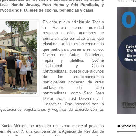
cinematográf
teve, Nandu Juvany, Fran Heras y Ada Parellada, y
wcookings, talleres de cocina, ponencias y catas.
En esta nueva edición de Tast a
la Rambla como novedad
respecto a años anteriores se
suma un área temática a las que
clasifican a los establecimientos
que participan, pasan a ser cinco:
Cocina de Autor, Pastelería,
Tapas y platillos, Cocina
Tradicional y Cocina
Metropolitana, puesto que algunos
de los establecimientos
participantes proceden de otras
poblaciones del área
metropolitana, como Sant Joan
Despí, Sant Just Desvern y L
'Hospitalet. Otra novedad son la
egustaciones vegetarianas y veganas de acuerdo con las
 Santa Mònica, se instalará una zona especial para las
BUSCAR EN
gent de profit", una campaña de la Agència de Residus de