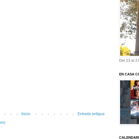
Del 23 al 2
EN CASA C
Inicio
Entrada antigua
om)
CALENDARI