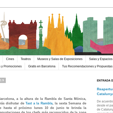
Cines
Teatros
Museos y Salas de Exposiciones
Salas y Espacios
s y Promociones
Gratis en Barcelona
Tus Recomendaciones y Propuestas
019
ENTRADA 
Reapertu
Cataluny
arcelona, a la altura de la Rambla de Santa Mónica,
De acuerdo 
rás disfrutar de
Tast a la Rambla
, la sexta Semana de
desde el pa
e hasta el próximo lunes 10 de junio te brinda la
de Cataluny
degustaciones d
e los chefs más reconocidos de la zona