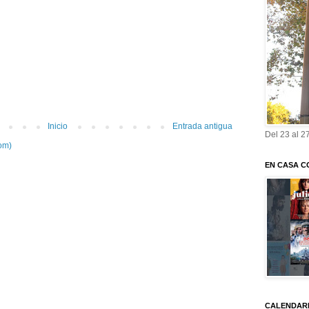
Inicio
Entrada antigua
Del 23 al 2
om)
EN CASA C
CALENDARI