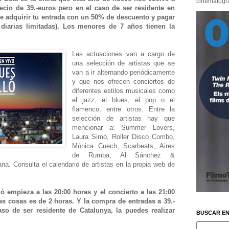
cinematográf
recio de 39.-euros pero en el caso de ser residente en
de adquirir tu entrada con un 50% de descuento y pagar
 diarias limitadas). Los menores de 7 años tienen la
Las actuaciones van a cargo de
una selección de artistas que se
van a ir alternando periódicamente
y que nos ofrecen conciertos de
diferentes estilos musicales como
el jazz, el blues, el pop o el
flamenco, entre otros. Entre la
selección de artistas hay que
mencionar a: Summer Lovers,
Laura Simó, Roller Disco Combo,
Mónica Cuech, Scarbeats, Aires
de Rumba, Al Sánchez &
a. Consulta el calendario de artistas en la propia web de
ló empieza a las 20:00 horas y el concierto a las 21:00
as cosas es de 2 horas. Y la compra de entradas a 39.-
aso de ser residente de Catalunya, la puedes realizar
BUSCAR EN