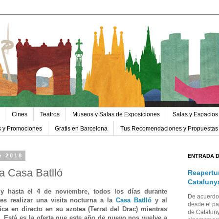
Cines
Teatros
Museos y Salas de Exposiciones
Salas y Espacios
s y Promociones
Gratis en Barcelona
Tus Recomendaciones y Propuestas
e 2018
ENTRADA 
a Casa Batlló
Reapertu
Cataluny
 hasta el 4 de noviembre, todos los días durante
De acuerdo 
s realizar una visita nocturna a la
Casa Batlló
y al
desde el pa
a en directo en su azotea (Terrat del Drac) mientras
de Cataluny
Está es la oferta que este año de nuevo nos vuelve a