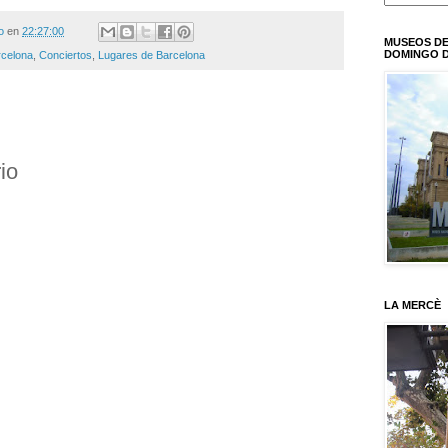
o
en
22:27:00
MUSEOS DE
DOMINGO D
rcelona
,
Conciertos
,
Lugares de Barcelona
io
LA MERCÈ