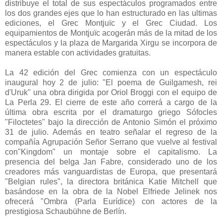
distribuye el total de sus espectáculos programados entre
los dos grandes ejes que lo han estructurado en las ultimas
ediciones, el Grec Montjuïc y el Grec Ciudad. Los
equipamientos de Montjuïc acogerán más de la mitad de los
espectáculos y la plaza de Margarida Xirgu se incorpora de
manera estable con actividades gratuitas.
La 42 edición del Grec comienza con un espectáculo
inaugural hoy 2 de julio: "El poema de Guilgamesh, rei
d'Uruk" una obra dirigida por Oriol Broggi con el equipo de
La Perla 29. El cierre de este año correrá a cargo de la
última obra escrita por el dramaturgo griego Sófocles
"Filoctetes" bajo la dirección de Antonio Simón el próximo
31 de julio. Además en teatro señalar el regreso de la
compañía Agrupación Señor Serrano que vuelve al festival
con"Kingdom" un montaje sobre el capitalismo. La
presencia del belga Jan Fabre, considerado uno de los
creadores más vanguardistas de Europa, que presentará
"Belgian rules", la directora británica Katie Mitchell que
basándose en la obra de la Nobel Elfriede Jelinek nos
ofrecerá "Ombra (Parla Eurídice) con actores de la
prestigiosa Schaubühne de Berlín.