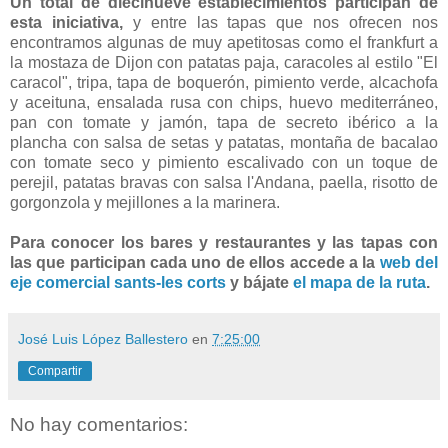
Un total de diecinueve establecimientos participan de
esta iniciativa,
y entre las tapas que nos ofrecen nos
encontramos algunas de muy apetitosas como el frankfurt a
la mostaza de Dijon con patatas paja, caracoles al estilo "El
caracol", tripa, tapa de boquerón, pimiento verde, alcachofa
y aceituna, ensalada rusa con chips, huevo mediterráneo,
pan con tomate y jamón, tapa de secreto ibérico a la
plancha con salsa de setas y patatas, montaña de bacalao
con tomate seco y pimiento escalivado con un toque de
perejil, patatas bravas con salsa l'Andana, paella, risotto de
gorgonzola y mejillones a la marinera.
Para conocer los bares y restaurantes y las tapas con
las que participan cada uno de ellos accede a la
web del
eje comercial sants-les corts
y bájate
el mapa de la ruta
.
José Luis López Ballestero
en
7:25:00
Compartir
No hay comentarios: