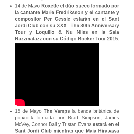
14 de Mayo
Roxette
el dúo sueco formado por
la cantante Marie Fredriksson y el cantante y
compositor Per Gessle estarán en el Sant
Jordi Club con su
XXX
- The 30th Anniversary
Tour y Loquillo & Nu Niles en la Sala
Razzmatazz con su
Código Rocker Tour 2015
.
15 de Mayo
The Vamps
la
banda británica de
pop/rock formada por Brad Simpson, James
McVey, Connor Ball y Tristan Evans
estará en el
Sant Jordi Club mientras que Maia Hirasawa