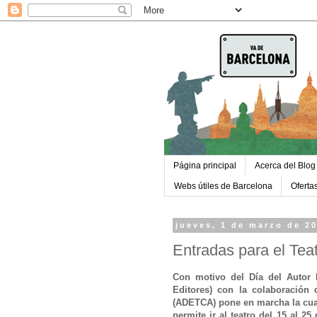
Página principal
Acerca del Blog
Webs útiles de Barcelona
Oferta
jueves, 1 de marzo de 2
Entradas para el Te
Con motivo del Día del Autor
Editores) con la colaboración
(ADETCA) pone en marcha la cua
permite ir al teatro del 15 al 