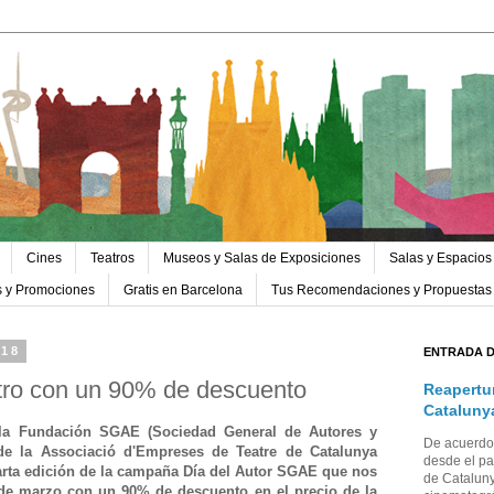
Cines
Teatros
Museos y Salas de Exposiciones
Salas y Espacios
s y Promociones
Gratis en Barcelona
Tus Recomendaciones y Propuestas
018
ENTRADA 
atro con un 90% de descuento
Reapertu
Cataluny
 la Fundación SGAE (Sociedad General de Autores y
De acuerdo 
 de la Associació d'Empreses de Teatre de Catalunya
desde el pa
rta edición de la campaña Día del Autor SGAE que nos
de Cataluny
25 de marzo con un 90% de descuento en el precio de la