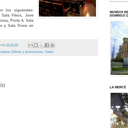
n los siguientes:
MUSEOS DE
, Sala Fénix, Jove
DOMINGO D
ossa, Porta 4, Sala
re y Sala Trono en
o
en
22:11:00
rcelona
,
Ofertas y promociones
,
Teatro
io
LA MERCÈ