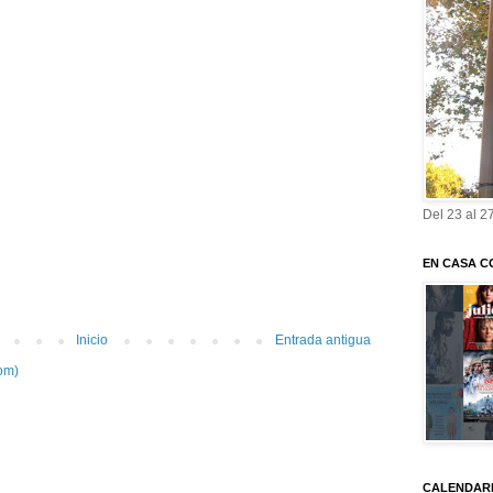
Del 23 al 2
EN CASA C
Inicio
Entrada antigua
om)
CALENDARI