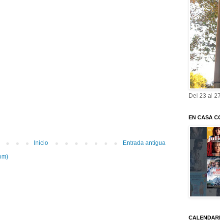
Del 23 al 2
EN CASA C
Inicio
Entrada antigua
om)
CALENDARI