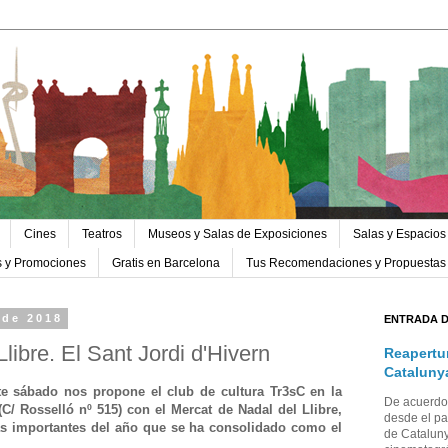
Cines
Teatros
Museos y Salas de Exposiciones
Salas y Espacios
s y Promociones
Gratis en Barcelona
Tus Recomendaciones y Propuestas
 de 2018
ENTRADA 
libre. El Sant Jordi d'Hivern
Reapertu
Cataluny
te sábado nos propone el club de cultura Tr3sC en la
De acuerdo 
C/ Rosselló nº 515) con el Mercat de Nadal del Llibre,
desde el pa
ás importantes del año que se ha consolidado como el
de Cataluny