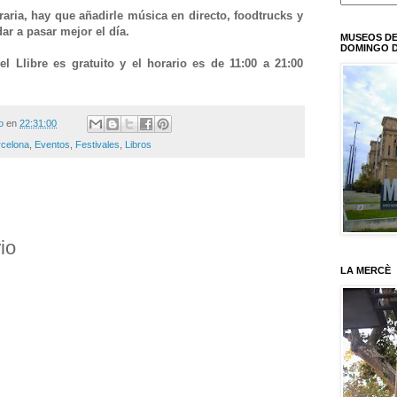
raria, hay que añadirle música en directo, foodtrucks y
r a pasar mejor el día.
MUSEOS DE
DOMINGO D
l Llibre es gratuito y el horario es de 11:00 a 21:00
o
en
22:31:00
rcelona
,
Eventos
,
Festivales
,
Libros
io
LA MERCÈ