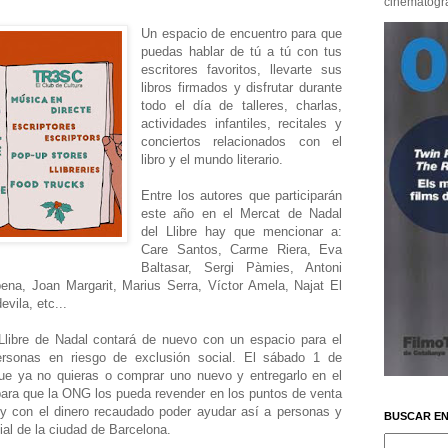
cinematográf
Un espacio de encuentro para que
puedas hablar de tú a tú con tus
escritores favoritos, llevarte sus
libros firmados y disfrutar durante
todo el día de talleres, charlas,
actividades infantiles, recitales y
conciertos relacionados con el
libro y el mundo literario.
Entre los autores que participarán
este año en el Mercat de Nadal
del Llibre hay que mencionar a:
Care Santos, Carme Riera, Eva
Baltasar, Sergi Pàmies, Antoni
pena, Joan Margarit, Marius Serra, Víctor Amela, Najat El
vila, etc...
Llibre de Nadal contará de nuevo con un espacio para el
personas en riesgo de exclusión social. El sábado 1 de
que ya no quieras o comprar uno nuevo y entregarlo en el
" para que la ONG los pueda revender en los puntos de venta
d y con el dinero recaudado poder ayudar así a personas y
BUSCAR EN
ial de la ciudad de Barcelona.