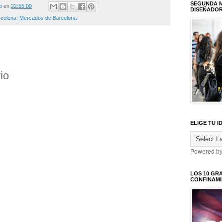
SEGUNDA M
o
en
22:55:00
DISEÑADO
rcelona
,
Mercados de Barcelona
io
ELIGE TU I
Powered b
LOS 10 GR
CONFINAM