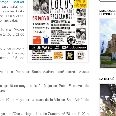
tage Market
Universitat de
MUSEOS DE
Vía de les Corts
DOMINGO D
de 11:00 a 21:00
ón incluida).
 I
nusual Project
de 14:00 a 21:00
do 9 de mayo y
ión de Francia,
ntera, s/nº, de
, en el Portal de Santa Madrona, s/nº (detrás Museu
LA MERCÈ
ingo 10 de mayo
,
en la Pl. Major del Poble Espanyol, de
uros.
o 10 de mayo, en la plaça de la Vila de Sant Adrià, de
o, en l'Ovella Negra de calle Zamora, nº 78, de 11:00 a