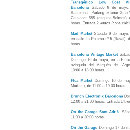
Transgénico Low Cost Vin
Barcelona
Sábado 9 de mayo, 
Barcelona - Parking exterior Gran 
Catalanes 585 (esquina Balmes), 
horas.
Entrada 2
.-euros (consumici
Mad Market
Sábado 9 de mayo
,
en
calle La Paloma nº 5 (Raval), 
horas.
Barcelona Vintage Market
Sába
Domingo 10 de mayo, en la Estac
avinguda del Marquès de l'Arge
10:00 a 18:00 horas.
Flea Market
Domingo 1
0
de mayo
Marítim), de 11:00 a 19:00 horas.
Brunch Electronik Barcelona
Dom
12:00 a 21:00 horas. Entrada 14.-e
On the Garage Sant Adrià
Sábad
11:00 a 20:00 horas.
On the Garage
Domingo 17 de may