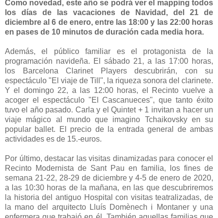
Como novedad, este año se podrá ver el mapping todos
los días de las vacaciones de Navidad, del 21 de
diciembre al 6 de enero, entre las 18:00 y las 22:00 horas
en pases de 10 minutos de duración cada media hora.
Además, el público familiar es el protagonista de la
programación navideña. El sábado 21, a las 17:00 horas,
los Barcelona Clarinet Players descubrirán, con su
espectáculo "El viaje de Till", la riqueza sonora del clarinete.
Y el domingo 22, a las 12:00 horas, el Recinto vuelve a
acoger el espectáculo "El Cascanueces", que tanto éxito
tuvo el año pasado. Carla y el Quintet + 1 invitan a hacer un
viaje mágico al mundo que imagino Tchaikovsky en su
popular ballet. El precio de la entrada general de ambas
actividades es de 15.-euros.
Por último, destacar las visitas dinamizadas para conocer el
Recinto Modernista de Sant Pau en familia, los fines de
semana 21-22, 28-29 de diciembre y 4-5 de enero de 2020,
a las 10:30 horas de la mañana, en las que descubriremos
la historia del antiguo Hospital con visitas teatralizadas, de
la mano del arquitecto Lluís Domènech i Montaner y una
enfermera que trabajó en él. También aquellas familias que