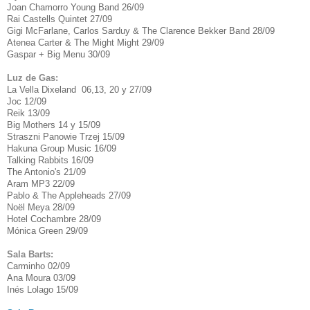
Joan Chamorro Young Band 26/09
Rai Castells Quintet 27/09
Gigi McFarlane, Carlos Sarduy & The Clarence Bekker Band 28/09
Atenea Carter & The Might Might 29/09
Gaspar + Big Menu 30/09
Luz de Gas:
La Vella Dixeland 06,13, 20 y 27/09
Joc 12/09
Reik 13/09
Big Mothers 14 y 15/09
Straszni Panowie Trzej 15/09
Hakuna Group Music 16/09
Talking Rabbits 16/09
The Antonio's 21/09
Aram MP3 22/09
Pablo & The Appleheads 27/09
Noël Meya 28/09
Hotel Cochambre 28/09
Mónica Green 29/09
Sala Barts:
Carminho 02/09
Ana Moura 03/09
Inés Lolago 15/09