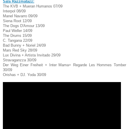
Sala Razzmatazz:
The KVB + Mueran Humanos 07/09
Interpol 08/09
Manel Navarro 09/09
Siena Root 12/09
The Dogs D'Amour 13/09
Paul Weller 14/09
The Drums 15/09
C. Tangana 22/09
Bad Bunny + Noriel 24/09
Mars Red Sky 28/09
Lux Divina + Artista Invitado 29/09
Stravaganzza 30/09
Der Weg Einer Freiheit + Inter Mama+ Regarde Les Hommes Tomber
30/09
Orishas + DJ. Yoda 30/09