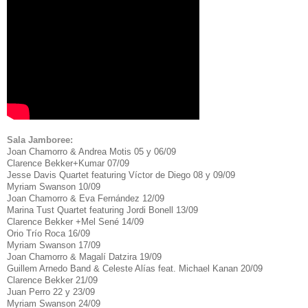
Sala Jamboree:
Joan Chamorro & Andrea Motis 05 y 06/09
Clarence Bekker+Kumar 07/09
Jesse Davis Quartet featuring Víctor de Diego 08 y 09/09
Myriam Swanson 10/09
Joan Chamorro & Eva Fernández 12/09
Marina Tust Quartet featuring Jordi Bonell 13/09
Clarence Bekker +Mel Sené 14/09
Orio Trío Roca 16/09
Myriam Swanson 17/09
Joan Chamorro & Magalí Datzira 19/09
Guillem Arnedo Band & Celeste Alías feat. Michael Kanan 20/09
Clarence Bekker 21/09
Juan Perro 22 y 23/09
Myriam Swanson 24/09