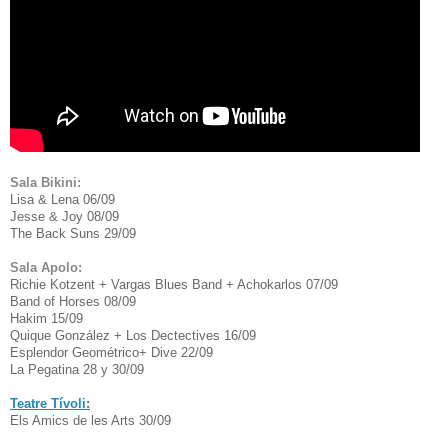
Sala Bikini:
Lisa & Lena 06/09
Jesse & Joy 08/09
The Back Suns 29/09
Sala Apolo:
Richie Kotzent + Vargas Blues Band + Achokarlos 07/09
Band of Horses 08/09
Hakim 15/09
Quique González + Los Dectectives 16/09
Esplendor Geométrico+ Dive 22/09
La Pegatina 28 y 30/09
Teatre Tívoli
:
Els Amics de les Arts 30/09