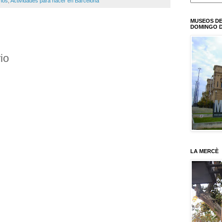
iños
,
Actividades para hacer en Barcelona
MUSEOS DE
DOMINGO D
io
LA MERCÈ