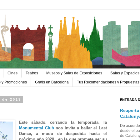
Cines
Teatros
Museos y Salas de Exposiciones
Salas y Espacios
s y Promociones
Gratis en Barcelona
Tus Recomendaciones y Propuestas
 de 2019
ENTRADA 
Reapertu
Cataluny
Este sábado, cerrando la temporada, la
De acuerdo 
Monumental Club
nos invita a bailar el Last
desde el pa
Dance, a modo de despedida hasta el
de Cataluny
próximo año 2020, en la que promete ser su