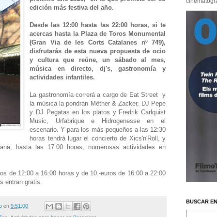
cinematográf
edición más festiva del año.
Desde las 12:00 hasta las 22:00 horas, si te
acercas hasta la Plaza de Toros Monumental
(Gran Via de les Corts Catalanes nº 749),
disfrutarás de esta nueva propuesta de ocio
y cultura que reúne, un sábado al mes,
música en directo, dj's, gastronomía y
actividades infantiles.
La gastronomía correrá a cargo de Eat Street y
la música la pondrán Mëther & Zacker, DJ Pepe
y DJ Pegatas en los platos y Fredrik Carlquist
Music, Urfabrique e Hidrogenesse en el
escenario. Y para los más pequeños a las 12:30
horas tendrá lugar el concierto de Xics'n'Roll, y
ana, hasta las 17:00 horas, numerosas actividades en
uros de 12:00 a 16:00 horas y de 10.-euros de 16:00 a 22:00
 entran gratis.
BUSCAR EN
o
en
9:51:00