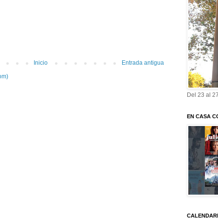
Inicio
Entrada antigua
om)
Del 23 al 2
EN CASA C
CALENDARI